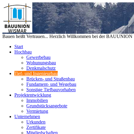
Bauen heißt Vertrauen... Herzlich Willkommen bei der BAUUNIO
Start
Hochbau
Gewerbebau
Wohunungsbau
Denkmalschutz
Tief- und Ingenieurbau
Brücken- und Straßenbau
Fundament- und Wegebau
Sonstige Tiefbauvorhaben
Projektentwicklung
Immobilien
Grundstücksangebote
Vermietung
Unternehmen
Urkunden
Zertifikate
Mitgliedschaften