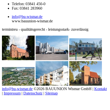
Telefon: 03841 450-0
Fax: 03841 283960
info@bu-wismar.de
www.bauunion-wismar.de
termintreu - qualitätsgerecht - leistungsstark- zuverlässig
info@bu-wismar.de
©2026 BAUUNION Wismar GmbH |
Kontakt
|
Impressum
|
Datenschutz
|
Sitemap