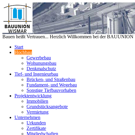
Bauen heißt Vertrauen... Herzlich Willkommen bei der BAUUNIO
Start
Hochbau
Gewerbebau
Wohunungsbau
Denkmalschutz
Tief- und Ingenieurbau
Brücken- und Straßenbau
Fundament- und Wegebau
Sonstige Tiefbauvorhaben
Projektentwicklung
Immobilien
Grundstücksangebote
Vermietung
Unternehmen
Urkunden
Zertifikate
Mitgliedschaften