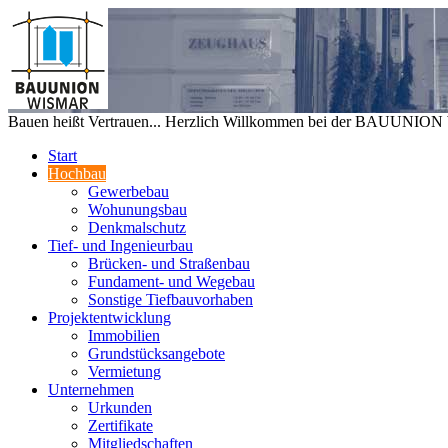
Bauen heißt Vertrauen... Herzlich Willkommen bei der BAUUNIO
Start
Hochbau
Gewerbebau
Wohunungsbau
Denkmalschutz
Tief- und Ingenieurbau
Brücken- und Straßenbau
Fundament- und Wegebau
Sonstige Tiefbauvorhaben
Projektentwicklung
Immobilien
Grundstücksangebote
Vermietung
Unternehmen
Urkunden
Zertifikate
Mitgliedschaften