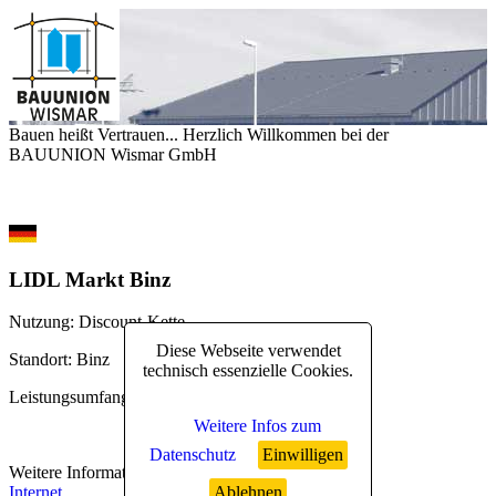
Bauen heißt Vertrauen... Herzlich Willkommen bei der
BAUUNION Wismar GmbH
LIDL Markt Binz
Nutzung
: Discount-Kette
Diese Webseite verwendet
Standort
: Binz
technisch essenzielle Cookies.
Leistungsumfang
: schlüsselfertig
Weitere Infos zum
Datenschutz
Einwilligen
Weitere Informationen
:
Ablehnen
Internet