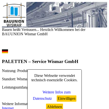
Bauen heißt Vertrauen... Herzlich Willkommen bei der
BAUUNION Wismar GmbH
PALETTEN – Service Wismar GmbH
Nutzung
: Produktion
Diese Webseite verwendet
Standort
: Wismar
technisch essenzielle Cookies.
Leistungsumfang
: erweiterter Rohbau
Weitere Infos zum
Datenschutz
Einwilligen
Weitere Informationen
:
Ablehnen
Internet