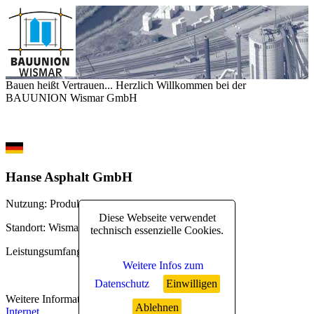
Bauen heißt Vertrauen... Herzlich Willkommen bei der
BAUUNION Wismar GmbH
Hanse Asphalt GmbH
Nutzung
: Produktion
Diese Webseite verwendet
Standort
: Wismar
technisch essenzielle Cookies.
Leistungsumfang
: Rohbau
Weitere Infos zum
Datenschutz
Einwilligen
Weitere Informationen
:
Ablehnen
Internet