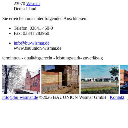
23970
Wismar
Deutschland
Sie erreichen uns unter folgenden Anschlüssen:
Telefon: 03841 450-0
Fax: 03841 283960
info@bu-wismar.de
www.bauunion-wismar.de
termintreu - qualitätsgerecht - leistungsstark- zuverlässig
info@bu-wismar.de
©2026 BAUUNION Wismar GmbH |
Kontakt
|