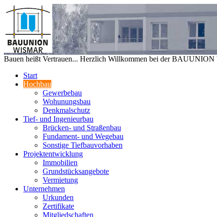
Bauen heißt Vertrauen... Herzlich Willkommen bei der BAUUNIO
Start
Hochbau
Gewerbebau
Wohunungsbau
Denkmalschutz
Tief- und Ingenieurbau
Brücken- und Straßenbau
Fundament- und Wegebau
Sonstige Tiefbauvorhaben
Projektentwicklung
Immobilien
Grundstücksangebote
Vermietung
Unternehmen
Urkunden
Zertifikate
Mitgliedschaften