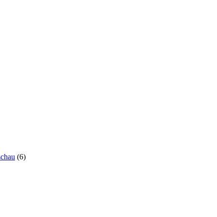
schau
(6)