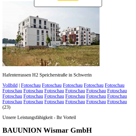
Hafenterrassen H2 Speicherstraße in Schwerin
Vollbild
|
Fotoschau
Fotoschau
Fotoschau
Fotoschau
Fotoschau
Fotoschau
Fotoschau
Fotoschau
Fotoschau
Fotoschau
Fotoschau
Fotoschau
Fotoschau
Fotoschau
Fotoschau
Fotoschau
Fotoschau
Fotoschau
Fotoschau
Fotoschau
Fotoschau
Fotoschau
Fotoschau
(23)
Unsere Leistungsfähigkeit - Ihr Vorteil
BAUUNION Wismar GmbH