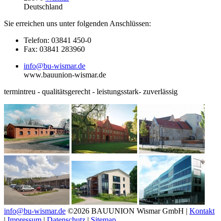
Deutschland
Sie erreichen uns unter folgenden Anschlüssen:
Telefon: 03841 450-0
Fax: 03841 283960
info@bu-wismar.de
www.bauunion-wismar.de
termintreu - qualitätsgerecht - leistungsstark- zuverlässig
info@bu-wismar.de
©2026 BAUUNION Wismar GmbH |
Kontakt
|
Impressum
|
Datenschutz
|
Sitemap