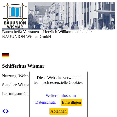
Bauen heißt Vertrauen... Herzlich Willkommen bei der
BAUUNION Wismar GmbH
Schifferhus Wismar
Nutzung
: Wohn- und Geschäftshaus
Diese Webseite verwendet
technisch essenzielle Cookies.
Standort
: Wismar
Leistungsumfang
: auf Anfrage
Weitere Infos zum
Datenschutz
Einwilligen
Ablehnen